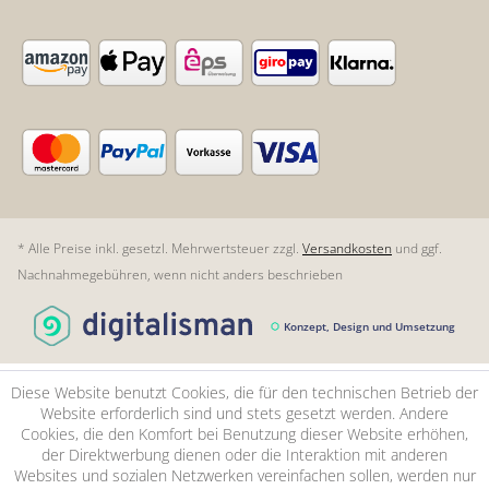
* Alle Preise inkl. gesetzl. Mehrwertsteuer zzgl.
Versandkosten
und ggf.
Nachnahmegebühren, wenn nicht anders beschrieben
Konzept, Design und Umsetzung
Diese Website benutzt Cookies, die für den technischen Betrieb der
Website erforderlich sind und stets gesetzt werden. Andere
Cookies, die den Komfort bei Benutzung dieser Website erhöhen,
der Direktwerbung dienen oder die Interaktion mit anderen
Websites und sozialen Netzwerken vereinfachen sollen, werden nur