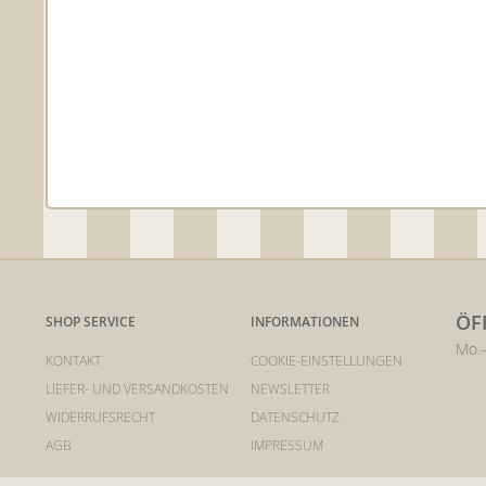
ÖF
SHOP SERVICE
INFORMATIONEN
Mo.–
KONTAKT
COOKIE-EINSTELLUNGEN
LIEFER- UND VERSANDKOSTEN
NEWSLETTER
WIDERRUFSRECHT
DATENSCHUTZ
AGB
IMPRESSUM